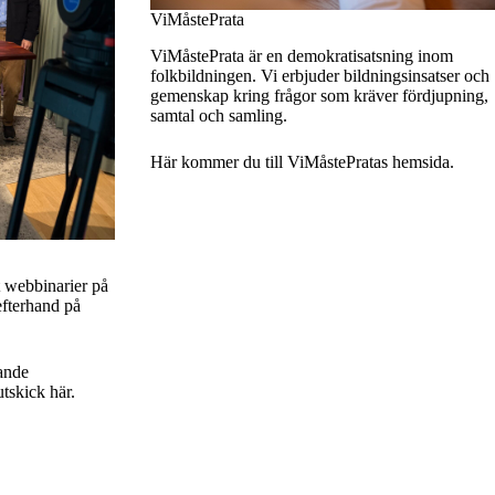
ViMåstePrata
ViMåstePrata är en demokratisatsning inom
folkbildningen. Vi erbjuder bildningsinsatser och
gemenskap kring frågor som kräver fördjupning,
samtal och samling.
Här kommer du till ViMåstePratas hemsida.
 webbinarier på
efterhand på
ande
utskick här.