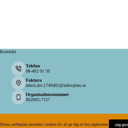
Kontakt
Telefon
08-402 01 50
Faktura
inbox.lev.1749402@arkivplats.se
Organisationsnummer
802005-7157
Följ oss
Jag go
Denna webbplats använder cookies för att ge dig en bra upplevelse.