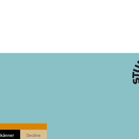
dkänner
Decline