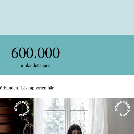
00
600.000
unika deltagare
eförbunden.
Läs rapporten här
.