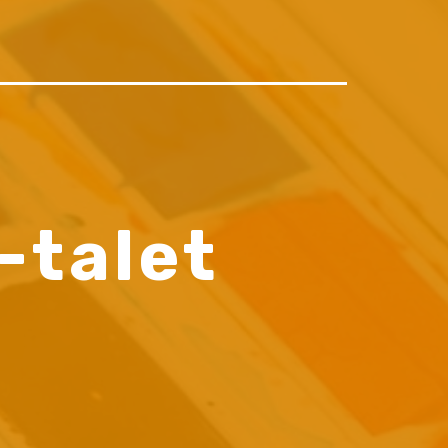
E
-talet