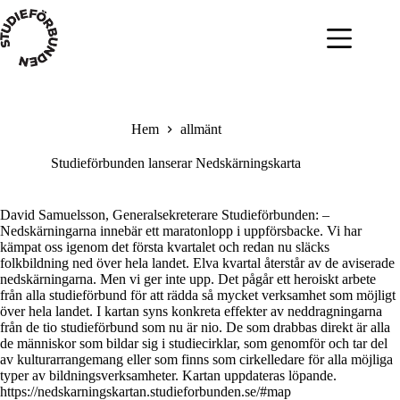
Hoppa
till
innehåll
Hem
allmänt
Studieförbunden lanserar Nedskärningskarta
David Samuelsson, Generalsekreterare Studieförbunden: –
Nedskärningarna innebär ett maratonlopp i uppförsbacke. Vi har
kämpat oss igenom det första kvartalet och redan nu släcks
folkbildning ned över hela landet. Elva kvartal återstår av de aviserade
nedskärningarna. Men vi ger inte upp. Det pågår ett heroiskt arbete
från alla studieförbund för att rädda så mycket verksamhet som möjligt
över hela landet. I kartan syns konkreta effekter av neddragningarna
från de tio studieförbund som nu är nio. De som drabbas direkt är alla
de människor som bildar sig i studiecirklar, som genomför och tar del
av kulturarrangemang eller som finns som cirkelledare för alla möjliga
typer av bildningsverksamheter. Kartan uppdateras löpande.
https://nedskarningskartan.studieforbunden.se/#map