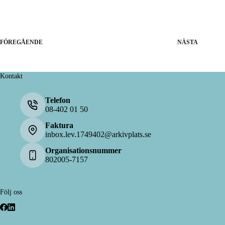
FÖREGÅENDE
NÄSTA
Kontakt
Telefon
08-402 01 50
Faktura
inbox.lev.1749402@arkivplats.se
Organisationsnummer
802005-7157
Följ oss