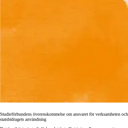
Studieförbundens överenskommelse om ansvaret för verksamheten och
statsbidragets användning