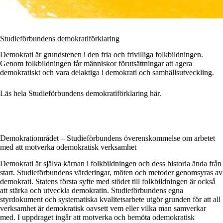
Studieförbundens demokratiförklaring
Demokrati är grundstenen i den fria och frivilliga folkbildningen.
Genom folkbildningen får människor förutsättningar att agera
demokratiskt och vara delaktiga i demokrati och samhällsutveckling.
Läs hela Studieförbundens demokratiförklaring här
.
Demokratiområdet – Studieförbundens överenskommelse om arbetet
med att motverka odemokratisk verksamhet
Demokrati är själva kärnan i folkbildningen och dess historia ända från
start. Studieförbundens värderingar, möten och metoder genomsyras av
demokrati. Statens första syfte med stödet till folkbildningen är också
att stärka och utveckla demokratin. Studieförbundens egna
styrdokument och systematiska kvalitetsarbete utgör grunden för att all
verksamhet är demokratisk oavsett vem eller vilka man samverkar
med. I uppdraget ingår att motverka och bemöta odemokratisk