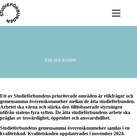
Hoppa
till
innehåll
Etik och kvalitet
Ett av Studieförbundens prioriterade områden är etikfrågor och
gemensamma överenskommelser mellan de åtta studieförbunden.
Arbetet ska värna och stärka den tillitsbaserade styrningen
utifrån statens fyra syften. De åtta studieförbundens arbete ska
präglas av trovärdighet, öppenhet och ansvarsfullhet.
Studieförbundens gemensamma överenskommelser samlas i en
kvalitetskod. Kvalitetskoden uppdaterades i november 2024.