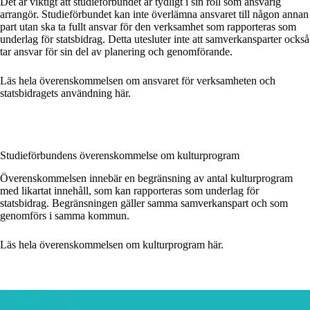
Det är viktigt att studieförbundet är tydligt i sin roll som ansvarig
arrangör. Studieförbundet kan inte överlämna ansvaret till någon annan
part utan ska ta fullt ansvar för den verksamhet som rapporteras som
underlag för statsbidrag. Detta utesluter inte att samverkansparter också
tar ansvar för sin del av planering och genomförande.
Läs hela överenskommelsen om ansvaret för verksamheten och
statsbidragets användning här.
Studieförbundens överenskommelse om kulturprogram
Överenskommelsen innebär en begränsning av antal kulturprogram
med likartat innehåll, som kan rapporteras som underlag för
statsbidrag. Begränsningen gäller samma samverkanspart och som
genomförs i samma kommun.
Läs hela överenskommelsen om kulturprogram här.