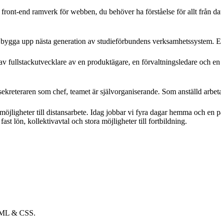
ront-end ramverk för webben, du behöver ha förståelse för allt från da
att bygga upp nästa generation av studieförbundens verksamhetssystem. E
 av fullstackutvecklare av en produktägare, en förvaltningsledare och en a
lsekreteraren som chef, teamet är självorganiserande. Som anställd arbet
 möjligheter till distansarbete. Idag jobbar vi fyra dagar hemma och en 
ast lön, kollektivavtal och stora möjligheter till fortbildning.
HTML & CSS.