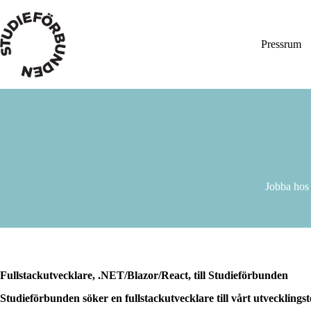
Hoppa
till
innehåll
Pressrum
Jobba hos
Fullstackutvecklare, .NET/Blazor/React, till Studieförbunden
Studieförbunden söker en fullstackutvecklare till vårt utveckling