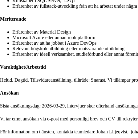
Kunskaper i SQL Server, T-SQL
Erfarenhet av fullstack-utveckling från att ha arbetat under några 
Meriterande
Erfarenhet av Material Design
Microsoft Azure eller annan molnplattform
Erfarenhet av att ha jobbat i Azure DevOps
Relevant högskoleutbildning eller motsvarande utbildning
Erfarenhet av ideell verksamhet, studieförbund eller annat föreni
Varaktighet/Arbetstid
Heltid. Dagtid. Tillsvidareanställning, tillträde: Snarast. Vi tillämpar pr
Ansökan
Sista ansökningsdag: 2026-03-29, intervjuer sker efterhand ansökning
Vi tar emot ansökan via e-post med personligt brev och CV till
rekryte
För information om tjänsten, kontakta teamledare Johan Liljeqvist,
joh