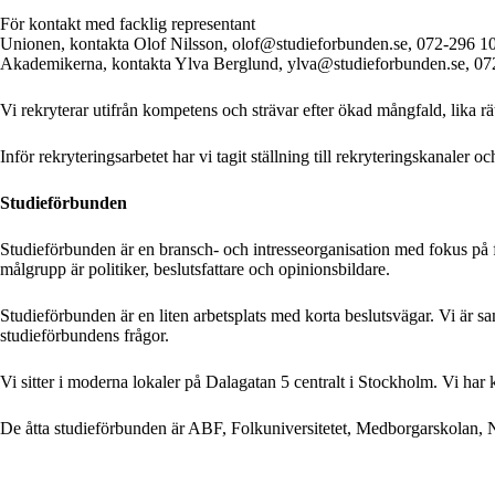
För kontakt med facklig representant
Unionen, kontakta Olof Nilsson, olof@studieforbunden.se, 072-296 10
Akademikerna, kontakta Ylva Berglund, ylva@studieforbunden.se, 07
Vi rekryterar utifrån kompetens och strävar efter ökad mångfald, lika rä
Inför rekryteringsarbetet har vi tagit ställning till rekryteringskanale
Studieförbunden
Studieförbunden är en bransch- och intresseorganisation med fokus på fo
målgrupp är politiker, beslutsfattare och opinionsbildare.
Studieförbunden är en liten arbetsplats med korta beslutsvägar. Vi är s
studieförbundens frågor.
Vi sitter i moderna lokaler på Dalagatan 5 centralt i Stockholm. Vi har k
De åtta studieförbunden är ABF, Folkuniversitetet, Medborgarskolan,