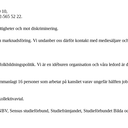
 10,
2-565 52 22.
ttigheter och mot diskriminering.
r och marknadsföring. Vi undanber oss därför kontakt med mediesäljare och
lkbildningspolitik. Vi är en idéburen organisation och våra ledord är d
ammanlagt 16 personer som arbetar på kansliet varav ungefär hälften job
ollektivavtal.
 NBV, Sensus studieförbund, Studiefrämjandet, Studieförbundet Bilda 