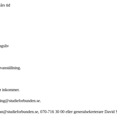
års tid
ngsliv
ovanställning.
ar inkommer.
ring@studieforbunden.se
.
an@studieforbunden.se
, 070-716 30 00 eller generalsekreterare David