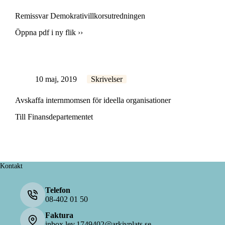
Remissvar Demokrativillkorsutredningen
Öppna pdf i ny flik ››
10 maj, 2019
Skrivelser
Avskaffa internmomsen för ideella organisationer
Till Finansdepartementet
Kontakt
Telefon
08-402 01 50
Faktura
inbox.lev.1749402@arkivplats.se