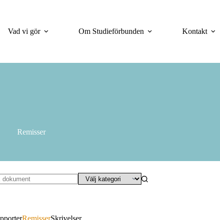
Vad vi gör
Om Studieförbunden
Kontakt
Remisser
a
ltat
pporter
Remisser
Skrivelser